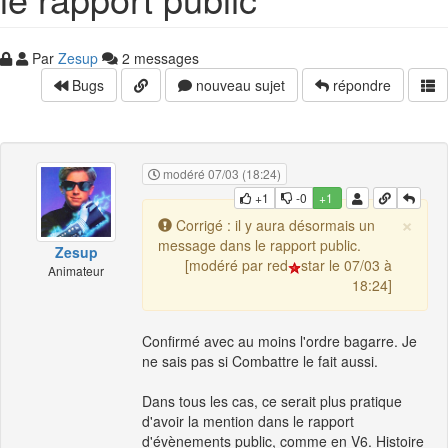
Par
Zesup
2 messages
Bugs
nouveau sujet
répondre
modéré 07/03 (18:24)
+1
-0
+1
×
Corrigé : il y aura désormais un
message dans le rapport public.
Zesup
[modéré par red
star le 07/03 à
Animateur
18:24]
Confirmé avec au moins l'ordre bagarre. Je
ne sais pas si Combattre le fait aussi.
Dans tous les cas, ce serait plus pratique
d'avoir la mention dans le rapport
d'évènements public, comme en V6. Histoire