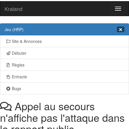
Kraland
Toggl
naviga
Jeu (HRP)
Site & Annonces
Débuter
Règles
Entracte
Bugs
Appel au secours
n'affiche pas l'attaque dans
le rapport public