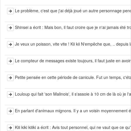
Le problème, c'est que j'ai déjà joué un autre personnage pend
Shinsei a écrit : Mais bon, il faut croire que je n'ai jamais été 
Je veux un poisson, vite vite ! Kii kii N'empêche que, .. depuis
Le compteur de messages existe toujours, il faut juste en avoir 
Petite pensée en cette période de canicule. Fut un temps, c'étai
Louloup qui fait 'son Malinois', il s'assoie à 10 cm de là où je 
En parlant d'animaux mignons. Il y a un voisin moyennement éloig
Kiii kiki kiiiki a écrit : Avis tout personnel, qui ne vaut que ce q