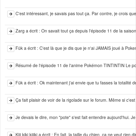
C'est intéressant, je savais pas tout ça. Par contre, je crois qu
Zarg a écrit : On savait tout ça depuis l'épisode 11 de la sais
Fük a écrit : C'est là que je dis que je n'ai JAMAIS joué à Po
Résumé de l'épisode 11 de l'anime Pokémon TINTINTIN Le po
Fük a écrit : Ok maintenant j'ai envie que tu fasses la totalité 
Ça fait plaisir de voir de la rigolade sur le forum. Même si c'es
Je devais le dire, mon "pote" s'est fait entendre aujourd'hui. Je s
Kiii kiki kiiiki a écrit : En fait, la taille du chien, ça ne veut r