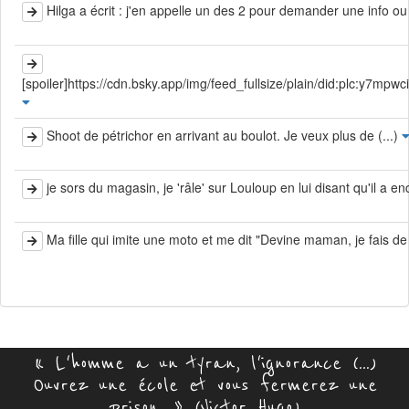
Hilga a écrit : j'en appelle un des 2 pour demander une info ou 
[spoiler]https://cdn.bsky.app/img/feed_fullsize/plain/did:plc:y7m
Shoot de pétrichor en arrivant au boulot. Je veux plus de (...)
je sors du magasin, je 'râle' sur Louloup en lui disant qu'il a en
Ma fille qui imite une moto et me dit "Devine maman, je fais de la 
« L'homme a un tyran, l'ignorance (...)
Ouvrez une école et vous fermerez une
prison. » (Victor Hugo)