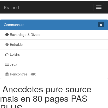
Kraland
Toggl
naviga
Communauté
Bavardage & Divers
Entraide
Loisirs
Jeux
Rencontres (RIK)
Anecdotes pure source
mais en 80 pages PAS
PLUS