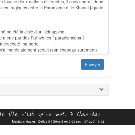
Envoyer
e elle n'est qu'un mot. » (Jaurès)
Mentions légales
|
Defkra 5
| Généré en 0.03 sec. | 07 août 10:12