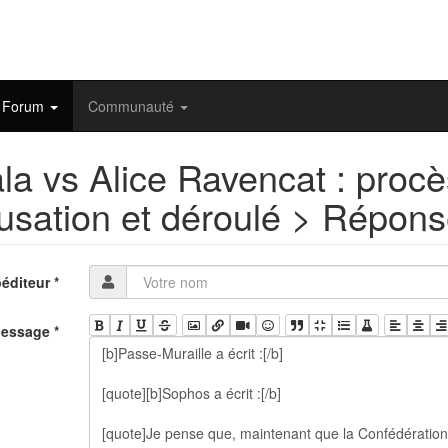
Forum
Communauté
ala vs Alice Ravencat : procè
usation et déroulé > Répon
éditeur
*
essage
*