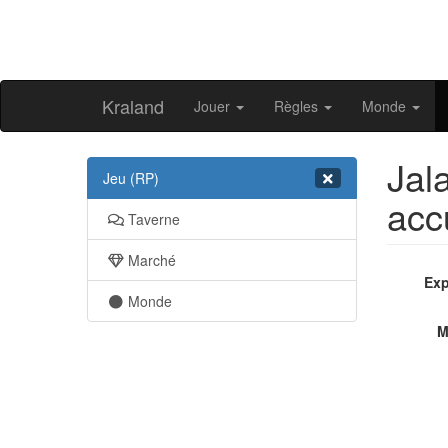
Kraland
Jouer
Règles
Monde
Jal
Jeu (RP)
acc
Taverne
Marché
Exp
Monde
M