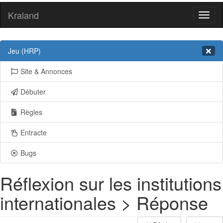
Kraland
Toggl
naviga
Jeu (HRP)
Site & Annonces
Débuter
Règles
Entracte
Bugs
Réflexion sur les institutions
internationales > Réponse