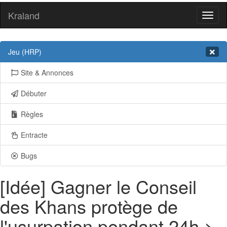
Kraland
Toggl
naviga
Jeu (HRP)
Site & Annonces
Débuter
Règles
Entracte
Bugs
[Idée] Gagner le Conseil
des Khans protège de
l'usurpation pendant 24h >