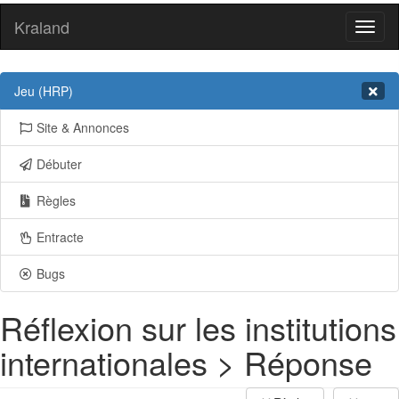
Kraland
Toggl
naviga
Jeu (HRP)
Site & Annonces
Débuter
Règles
Entracte
Bugs
Réflexion sur les institutions
internationales > Réponse