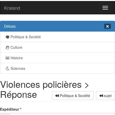
Kraland
Toggl
naviga
Débats
Politique & Société
Culture
Histoire
Sciences
Violences policières >
Réponse
Politique & Société
sujet
Expéditeur
*