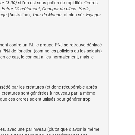
er (3:00)
si l'on est sous potion de rapidité). Ordres
,
Entrer Discrètement
,
Changer de pièce
,
Sortir
,
sage
(Australine),
Tour du Monde
, et bien sûr
Voyager
ennent contre un PJ, le groupe PNJ se retrouve déplacé
es PNJ de fonction (comme les policiers ou les soldats)
t : en ce cas, le combat a lieu normalement, mais le
ossédé par les créatures (et donc récupérable après
 des créatures sont générées à nouveau par la même
que ces ordres soient utilisés pour générer trop
ites, avec une par niveau (plutôt que d'avoir la même