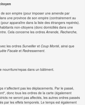
citoyen
yens de son empire (pour imposer une amende par
 dans une province de son empire (contrairement au
(pour apparaître dans la liste des étrangers repérés).
s habitants non-citoyens (donc domiciliés dans une
contre. Cela concerne les ordres
Amende, Recherche,
avec les ordres
Surveiller
et
Coup Monté
, ainsi que
uête Fiscale
et
Redressement
.
 de nourriture/repas dans un bâtiment.
emps n'affectent pas les déplacements. Par le passé,
ent", donc tous les ordres de la carte (également
tricts ne seront pas affectés, les autres ordres passés
ctés par les effets temporels. Le temps est également