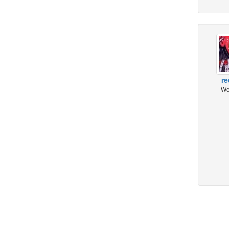
re
We