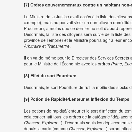
[7] Ordres gouvernementaux contre un habitant non-
Le Ministre de la Justice avait accès à la liste des cito
exemple), mais ne pouvait viser un non-citoyen domicilié
Procureur), à moins que ce dernier ne soit d’abord repéré 
Désormais, la liste des citoyens sera suivie de la liste de
province de l’empire) et le Ministre pourra agir à leur en
Arbitraire
et
Transmettre
.
Il en va de même pour le Directeur des Services Secrets 
pour le Ministre de l’Économie avec les ordres
Prime, Enq
[8] Effet du sort Pourriture
Désormais, le sort Pourriture détruit la moitié des stocks
[9] Potion de Rapidité/Lenteur et Inflexion du Temps
Les potions de rapidité/lenteur et le sort d'inflexion du t
cela concernait tous les ordres de la catégorie "déplacem
Chasser
,
Explorer
...). Désormais seuls les déplacements s
depuis la carte (comme
Chasser
,
Explorer
...) seront affe