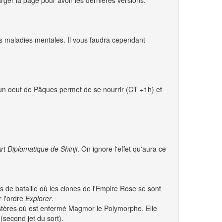
rger la page pour avoir les dernières versions.
les maladies mentales. Il vous faudra cependant
un oeuf de Pâques permet de se nourrir (CT +1h) et
Art Diplomatique de Shinji
. On ignore l'effet qu'aura ce
s de bataille où les clones de l'Empire Rose se sont
r l'ordre
Explorer
.
ystères où est enfermé Magmor le Polymorphe. Elle
second jet du sort).