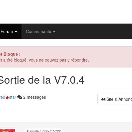
Forum
Communauté
et Bloqué !
et a été bloqué, vous ne pouvez pas y répondre.
ortie de la V7.0.4
red
star
2 messages
Site & Annon
posté 17/05 (15:33)