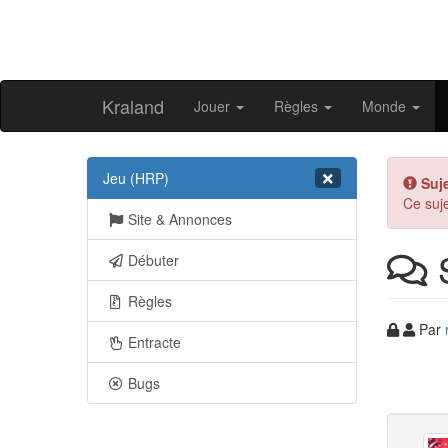
Kraland
Jouer
Règles
Monde
Jeu (HRP)
Suj
Ce suj
Site & Annonces
S
Débuter
Règles
Par
Entracte
Bugs