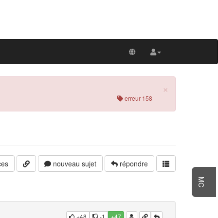
×
erreur 158
ces
nouveau sujet
répondre
MC
+48
-1
+47