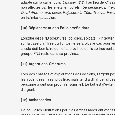
adapté sur la carte (donc
Chasser (2:24)
au lieu de
Chass
non affectés par les effets temporels :
Se déplacer
,
Entrer
Ouvrir/Fermer une pièce
,
Rejoindre la Côte
,
Trouver Pas
en train/bateau/avion.
[10] Déplacement des Policiers/Soldats
Lorsque des PNJ (créatures, policiers, soldats...) intervi
sur la case d'arrivée du PJ. Ce ne sera plus le cas pour l
si cela doit leur faire quitter la province où ils se trouven
groupe PNJ reste dans sa province.
[11] Argent des Créatures
Lors des chasses et explorations des donjons, l'argent p
les avoir tuées) n'est plus fixe, mais tend à diminuer si
personne avant son prochain sommeil. Le but est d'éviter 
d'argent.
[12] Ambassades
De nouvelles illustrations pour les ambassades ont été fa