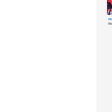
re
We