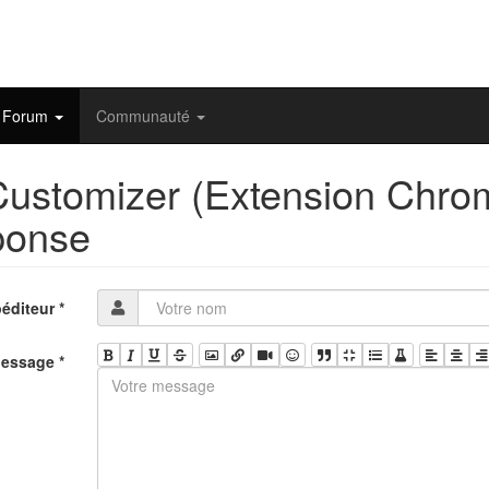
Forum
Communauté
Customizer (Extension Chrom
ponse
éditeur
*
essage
*