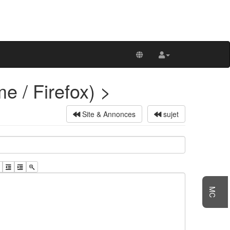
e / Firefox) >
Site & Annonces
sujet
MC