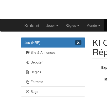
Kraland
Jouer
Règles
Monde
KI 
Jeu (HRP)
Ré
Site & Annonces
Débuter
Exp
Règles
M
Entracte
Bugs