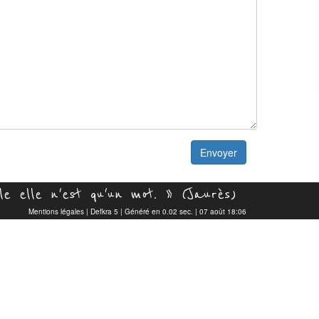
Envoyer
e elle n'est qu'un mot. » (Jaurès)
Mentions légales
|
Defkra 5
| Généré en 0.02 sec. | 07 août 18:06