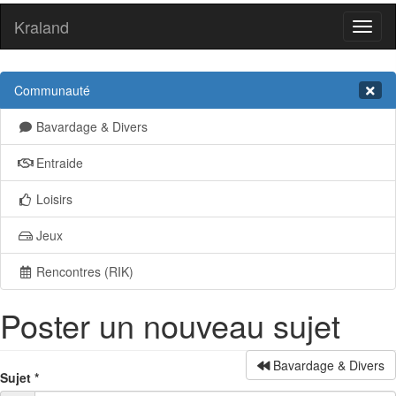
Kraland
Toggl
naviga
Communauté
Bavardage & Divers
Entraide
Loisirs
Jeux
Rencontres (RIK)
Poster un nouveau sujet
Bavardage & Divers
Sujet
*