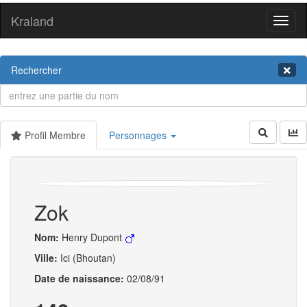
Kraland
Toggl
naviga
Rechercher
Profil Membre
Personnages
Zok
Nom:
Henry Dupont
Ville:
Ici (Bhoutan)
Date de naissance:
02/08/91