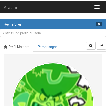
Kraland
Toggl
naviga
Rechercher
Profil Membre
Personnages