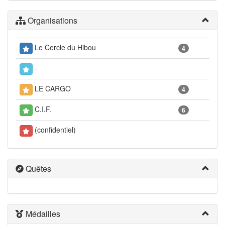
Organisations
Le Cercle du Hibou
4
-
LE CARGO
4
C.I.F.
6
(confidentiel)
Quêtes
Médailles