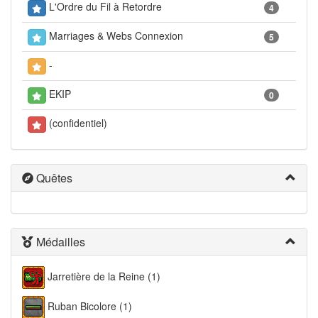
L'Ordre du Fil à Retordre
4
Marriages & Webs Connexion
5
-
EKIP
0
(confidentiel)
Quêtes
Médailles
Jarretière de la Reine (1)
Ruban Bicolore (1)