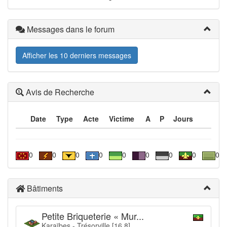
Messages dans le forum
Afficher les 10 derniers messages
Avis de Recherche
Date
Type
Acte
Victime
A
P
Jours
0
0
0
0
0
0
0
0
0
Bâtiments
Petite Briqueterie « Mur...
Karaïbes - Trésorville [16,8]