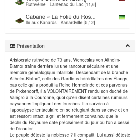
Ruthvénie - Lantenac-du-Lac [11,6]
Cabane « La Folie du Ros...
Île aux Kanards - Kanardville [5,12]
Présentation
Aristocrate ruthvène de 73 ans, Wenceslas von Altheim-
Blatnoï traîne derrière lui une rancœur séculaire et une
mémoire généalogique infaillible. Descendant de la branche
Altheim-Blatnoï, celle des Gardiens héréditaires des Étangs,
pas celle qui a produit la Reine Hermelinde et ces parvenus
de Pikkendorff, il a VOLONTAIREMENT rendu son duché de
Valégro à la Couronne, quoi qu'en disent certaines rumeurs
paysannes impliquant des fourches. Il a survécu à
l'apocalypse tentaculaire en se réfugiant dans sa cave et en
est ressorti intact, aigri, et fermement convaincu que le
déclin du Royaume date précisément du jour où l'on a cessé
de l'écouter.
Le peuple déteste la noblesse ? Il compatit. Lui aussi déteste