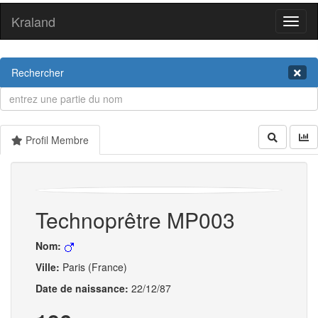
Kraland
Toggl
naviga
Rechercher
Profil Membre
Technoprêtre MP003
Nom:
Ville:
Paris (France)
Date de naissance:
22/12/87