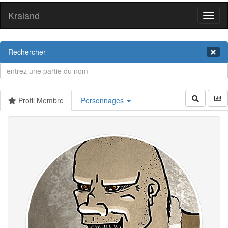
Kraland
Toggl
naviga
Rechercher
Profil Membre
Personnages