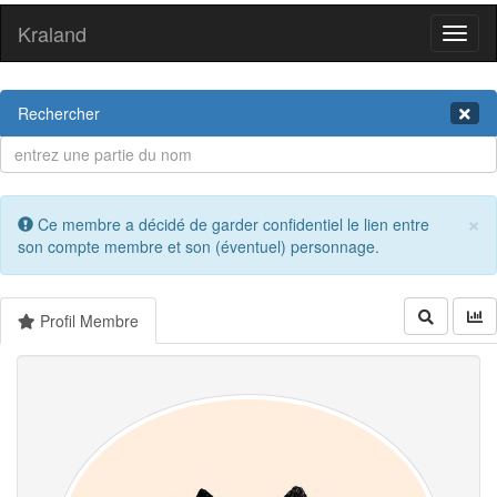
Kraland
Toggl
naviga
Rechercher
×
Ce membre a décidé de garder confidentiel le lien entre
son compte membre et son (éventuel) personnage.
Profil Membre