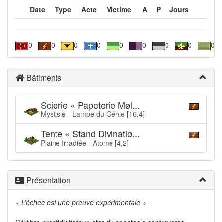
Date
Type
Acte
Victime
A
P
Jours
0
0
0
0
0
0
0
0
0
Bâtiments
Scierie « Papeterie Møl...
Mystisie - Lampe du Génie [16,4]
Tente « Stand Divinatiø...
Plaine Irradiée - Atome [4,2]
Présentation
«
L’échec est une preuve expérimentale
»