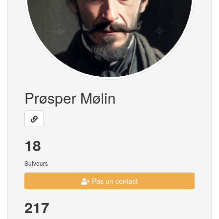
Prøsper Mølin
18
Suiveurs
Pas un contact
217