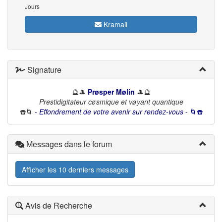
Jours
Kramail
Signature
🔮🎩
Prøsper Mølin
🎩🔮
Prestidigitateur cøsmique et vøyant quantique
☎️🌀
- Effondrement de votre avenir sur rendez-vous
- 🌀☎️
Messages dans le forum
Afficher les 10 derniers messages
Avis de Recherche