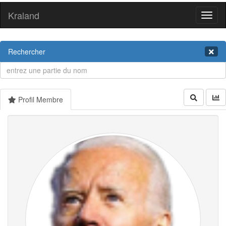
Kraland
Toggl
naviga
Rechercher
Profil Membre