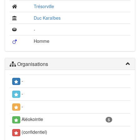
Trésorville
Duc Karaïbes
-
Homme
Organisations
-
-
-
Aléokointie
5
(confidentiel)