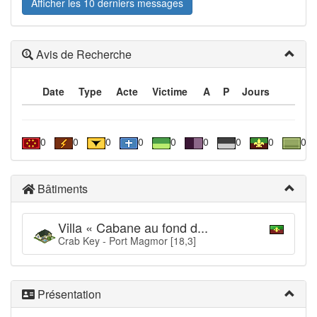
Afficher les 10 derniers messages
Avis de Recherche
Date
Type
Acte
Victime
A
P
Jours
0
0
0
0
0
0
0
0
0
Bâtiments
Villa « Cabane au fond d...
Crab Key - Port Magmor [18,3]
Présentation