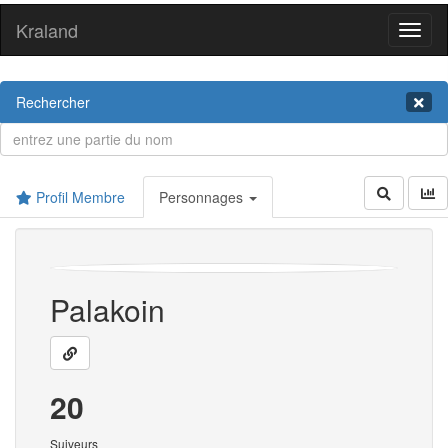
Kraland
Toggl
naviga
Rechercher
Profil Membre
Personnages
Palakoin
20
Suiveurs