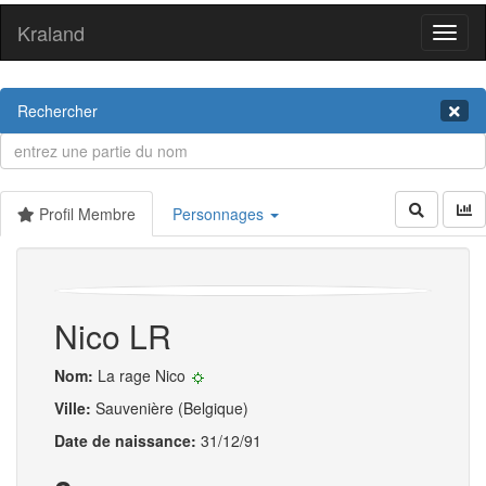
Kraland
Toggl
naviga
Rechercher
Profil Membre
Personnages
Nico LR
Nom:
La rage Nico
Ville:
Sauvenière (Belgique)
Date de naissance:
31/12/91