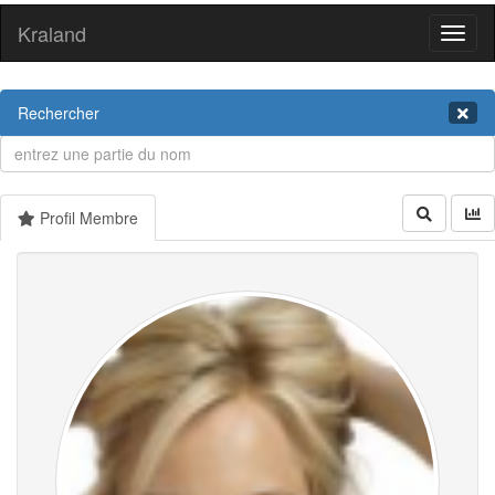
Kraland
Toggl
naviga
Rechercher
Profil Membre