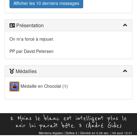
Afficher les 10 derniers messages
Présentation
On m'a forcé à rejouer.
PP par David Petersen
Médailles
Médaille en Chocolat (1)
« Moins le blanc est intelligent plus le
noir lui paraît bête. » (André Gide)
Mentions légales
|
Defkra 5
| Généré en 0.06 sec. | 09 août 12:01