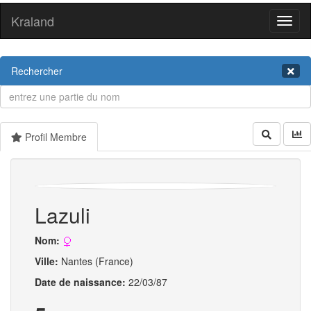
Kraland
Toggl
naviga
Rechercher
Profil Membre
Lazuli
Nom:
Ville:
Nantes (France)
Date de naissance:
22/03/87