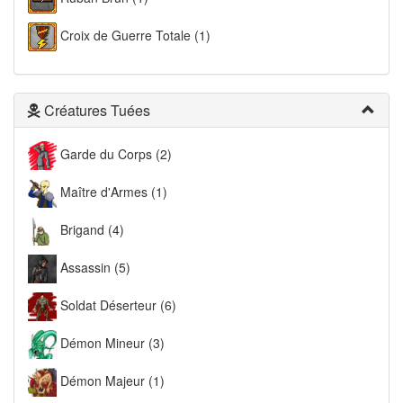
Croix de Guerre Totale (1)
Créatures Tuées
Garde du Corps (2)
Maître d'Armes (1)
Brigand (4)
Assassin (5)
Soldat Déserteur (6)
Démon Mineur (3)
Démon Majeur (1)