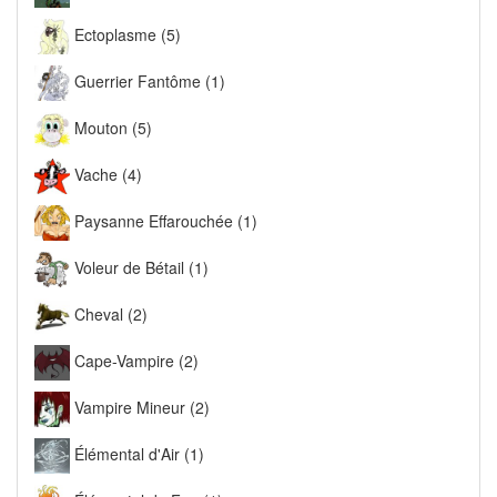
Ectoplasme (5)
Guerrier Fantôme (1)
Mouton (5)
Vache (4)
Paysanne Effarouchée (1)
Voleur de Bétail (1)
Cheval (2)
Cape-Vampire (2)
Vampire Mineur (2)
Élémental d'Air (1)