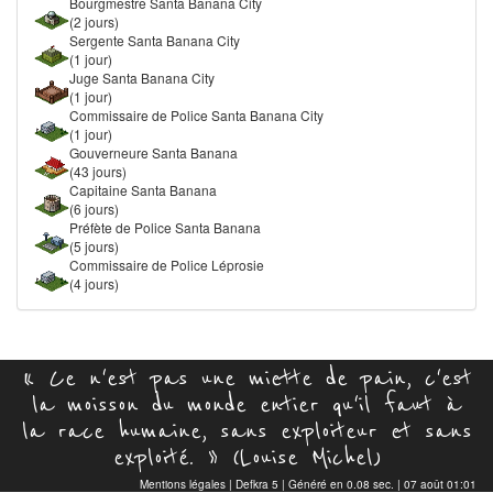
Bourgmestre Santa Banana City
(2 jours)
Sergente Santa Banana City
(1 jour)
Juge Santa Banana City
(1 jour)
Commissaire de Police Santa Banana City
(1 jour)
Gouverneure Santa Banana
(43 jours)
Capitaine Santa Banana
(6 jours)
Préfète de Police Santa Banana
(5 jours)
Commissaire de Police Léprosie
(4 jours)
« Ce n'est pas une miette de pain, c'est
la moisson du monde entier qu'il faut à
la race humaine, sans exploiteur et sans
exploité. » (Louise Michel)
Mentions légales
|
Defkra 5
| Généré en 0.08 sec. | 07 août 01:01