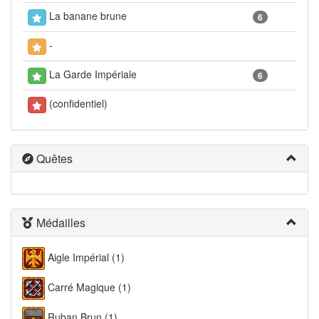
La banane brune
6
-
La Garde Impériale
6
(confidentiel)
Quêtes
Médailles
Aigle Impérial (1)
Carré Magique (1)
Ruban Brun (1)