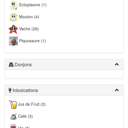
Ectoplasme (1)
Mouton (4)
Vache (26)
Piquosaure (1)
Donjons
Intoxications
Jus de Fruit (2)
Café (3)