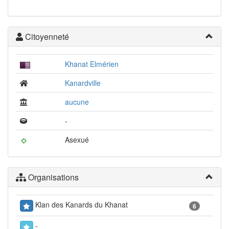
Citoyenneté
Khanat Elmérien
Kanardville
aucune
-
Asexué
Organisations
Klan des Kanards du Khanat
6
-