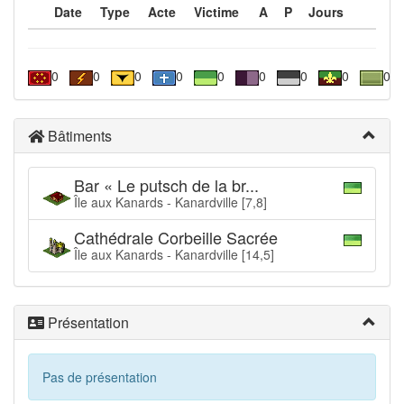
Date
Type
Acte
Victime
A
P
Jours
0
0
0
0
0
0
0
0
0
Bâtiments
Bar « Le putsch de la br...
Île aux Kanards - Kanardville [7,8]
Cathédrale Corbeille Sacrée
Île aux Kanards - Kanardville [14,5]
Présentation
Pas de présentation