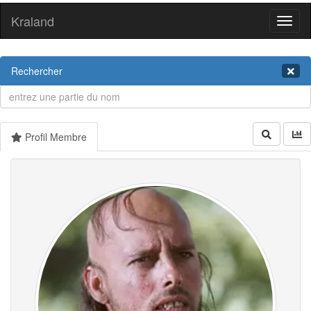
Kraland
Toggl
naviga
Rechercher
Profil Membre