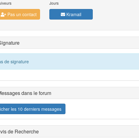
uiveurs
Jours
Pas un contact
Kramail
ignature
s de signature
essages dans le forum
ficher les 10 derniers messages
vis de Recherche