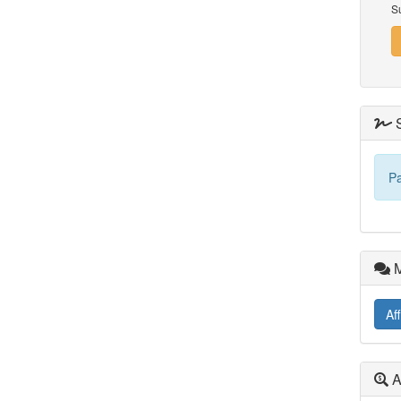
S
S
Pa
M
Af
A