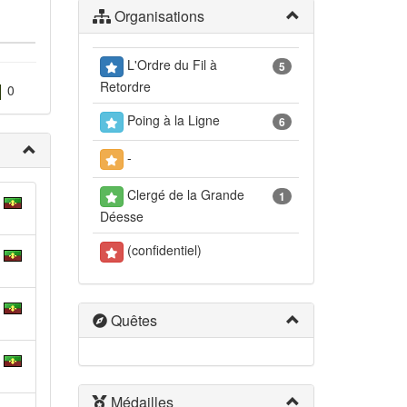
Organisations
L'Ordre du Fil à
5
Retordre
0
Poing à la Ligne
6
-
Clergé de la Grande
1
Déesse
(confidentiel)
Quêtes
Médailles