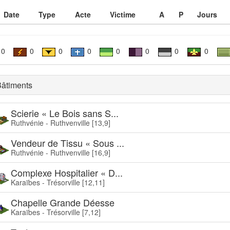
Date
Type
Acte
Victime
A
P
Jours
0
0
0
0
0
0
0
0
âtiments
Scierie « Le Bois sans S...
Ruthvénie - Ruthvenville [13,9]
Vendeur de Tissu « Sous ...
Ruthvénie - Ruthvenville [16,9]
Complexe Hospitalier « D...
Karaïbes - Trésorville [12,11]
Chapelle Grande Déesse
Karaïbes - Trésorville [7,12]