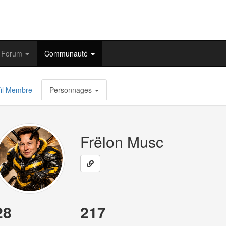
Forum
Communauté
il Membre
Personnages
Frëlon Musc
28
217