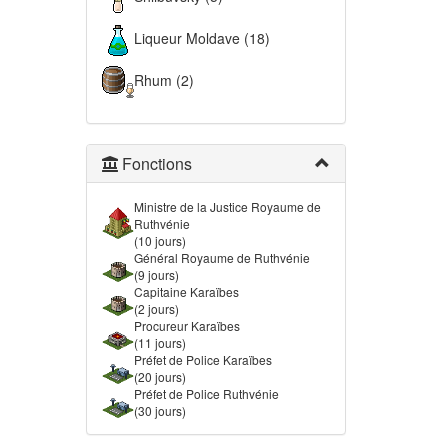
Liqueur Moldave (18)
Rhum (2)
Fonctions
Ministre de la Justice Royaume de
Ruthvénie
(10 jours)
Général Royaume de Ruthvénie
(9 jours)
Capitaine Karaïbes
(2 jours)
Procureur Karaïbes
(11 jours)
Préfet de Police Karaïbes
(20 jours)
Préfet de Police Ruthvénie
(30 jours)