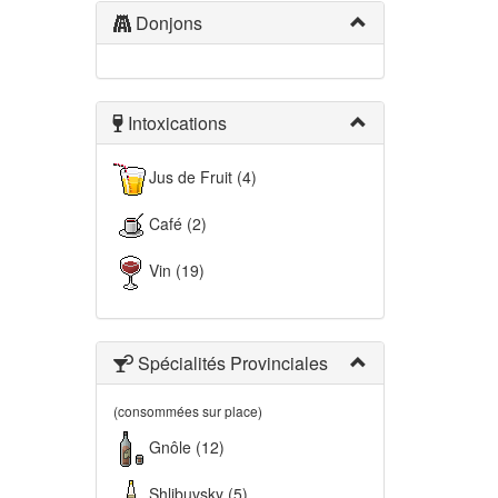
Donjons
Intoxications
Jus de Fruit (4)
Café (2)
Vin (19)
Spécialités Provinciales
(consommées sur place)
Gnôle (12)
Shlibuvsky (5)