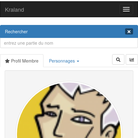
Kraland
Toggl
naviga
Rechercher
Profil Membre
Personnages