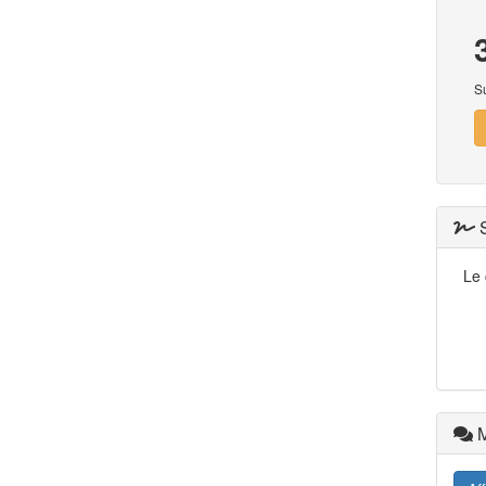
S
S
Le 
M