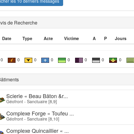
ficher les 10 derniers messages
vis de Recherche
Date
Type
Acte
Victime
A
P
Jours
0
0
0
0
0
0
0
0
âtiments
Scierie « Beau Bâton &r...
Géofront - Sanctuaire [8,9]
Complexe Forge « Toufeu ...
Géofront - Sanctuaire [8,10]
Complexe Quincaillier « ...