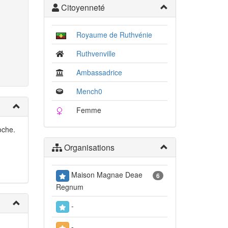
Citoyenneté
Royaume de Ruthvénie
Ruthvenville
Ambassadrice
Mench0
Femme
oche.
Organisations
Maison Magnae Deae
6
Regnum
-
-