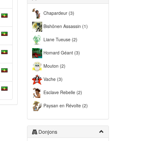
Chapardeur (3)
Bishônen Assassin (1)
Liane Tueuse (2)
Homard Géant (3)
Mouton (2)
Vache (3)
Esclave Rebelle (2)
Paysan en Révolte (2)
Donjons