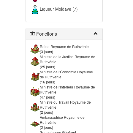
Liqueur Moldave (7)
Fonctions
Reine Royaume de Ruthvénie
(3 jours)
Ministre de la Justice Royaume de
Ruthvénie
(25 jours)
Ministre de l'Économie Royaume
de Ruthvénie
(16 jours)
Ministre de l'Intérieur Royaume de
Ruthvénie
(47 jours)
Ministre du Travail Royaume de
Ruthvénie
(2 jours)
Ambassadrice Royaume de
Ruthvénie
(2 jours)
Gouverneure Géofront