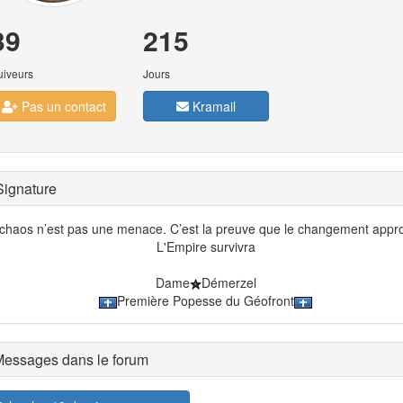
39
215
uiveurs
Jours
Pas un contact
Kramail
ignature
chaos n’est pas une menace. C’est la preuve que le changement appr
L'Empire survivra
Dame
Démerzel
Première Popesse du Géofront
essages dans le forum