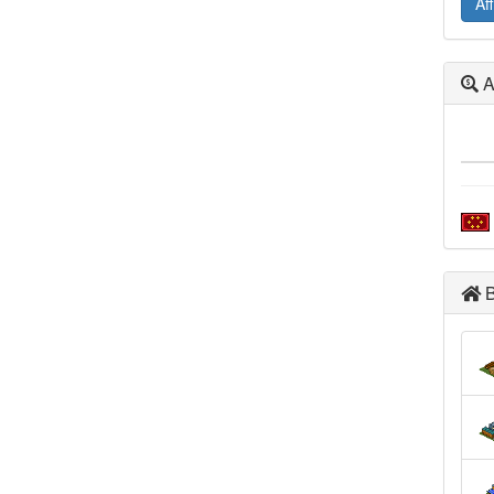
Af
A
B