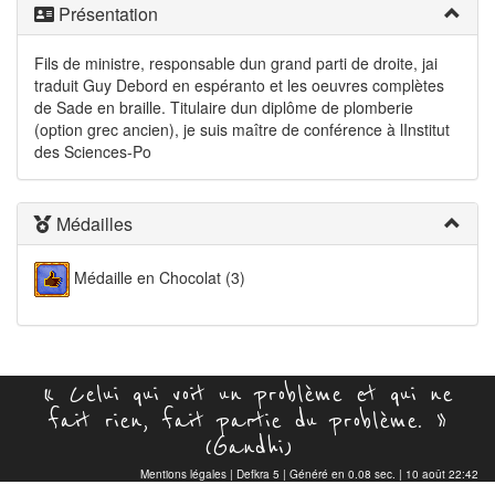
Présentation
Fils de ministre, responsable dun grand parti de droite, jai
traduit Guy Debord en espéranto et les oeuvres complètes
de Sade en braille. Titulaire dun diplôme de plomberie
(option grec ancien), je suis maître de conférence à lInstitut
des Sciences-Po
Médailles
Médaille en Chocolat (3)
« Celui qui voit un problème et qui ne
fait rien, fait partie du problème. »
(Gandhi)
Mentions légales
|
Defkra 5
| Généré en 0.08 sec. | 10 août 22:42