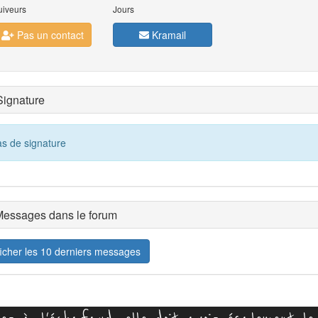
uiveurs
Jours
Pas un contact
Kramail
ignature
s de signature
essages dans le forum
ficher les 10 derniers messages