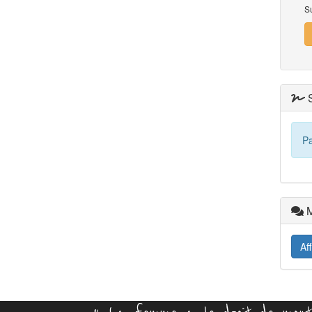
S
S
Pa
M
Af