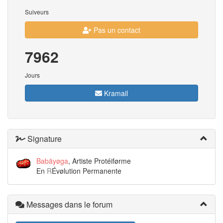
Suiveurs
Pas un contact
7962
Jours
Kramail
Signature
Babäyøga
, Artiste Protéiførme
En
R
Évølution Permanente
Messages dans le forum