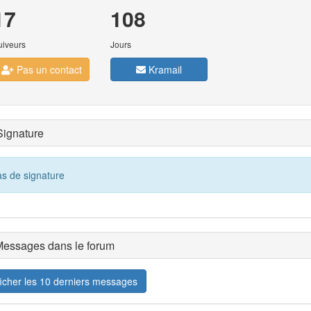
17
108
uiveurs
Jours
Pas un contact
Kramail
ignature
s de signature
essages dans le forum
ficher les 10 derniers messages