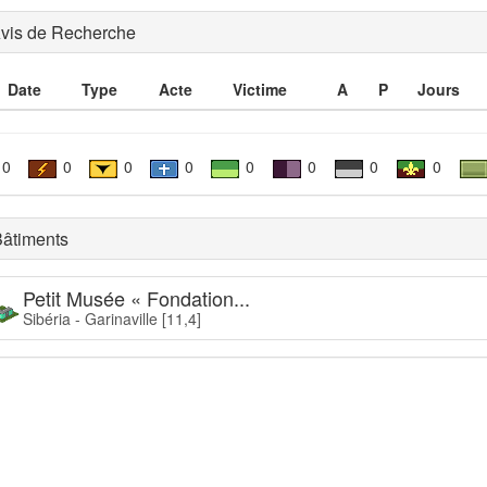
vis de Recherche
Date
Type
Acte
Victime
A
P
Jours
0
0
0
0
0
0
0
0
âtiments
Petit Musée « Fondation...
Sibéria - Garinaville [11,4]