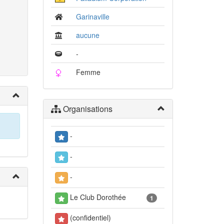
Garinaville
aucune
-
Femme
Organisations
-
-
-
Le Club Dorothée
1
(confidentiel)