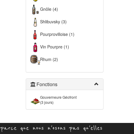
Gnôle (4)
Shlibuvsky (3)
Pourprovilloise (1)
Vin Pourpre (1)
Rhum (2)
Fonctions
Gouverneure Géofront
(3 jours)
parce que nous n'osons pas qu'elles