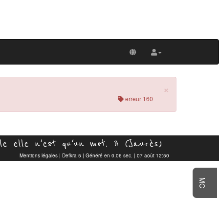
×
erreur 160
e elle n'est qu'un mot. » (Jaurès)
Mentions légales
|
Defkra 5
| Généré en 0.06 sec. | 07 août 12:50
MC