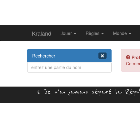
Kraland
Jouer
Règles
Monde
Rechercher
Prof
Ce mem
« Je n'ai jamais séparé la Républ